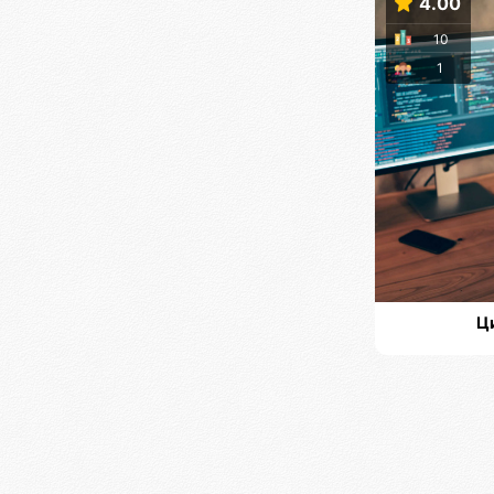
4.00
10
1
Ц