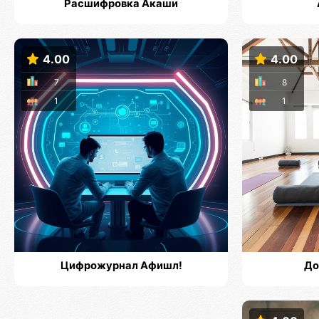
Расшифровка Акаши
4.00
4.00
7
8
1
1
Цифрожурнал Афишл!
До