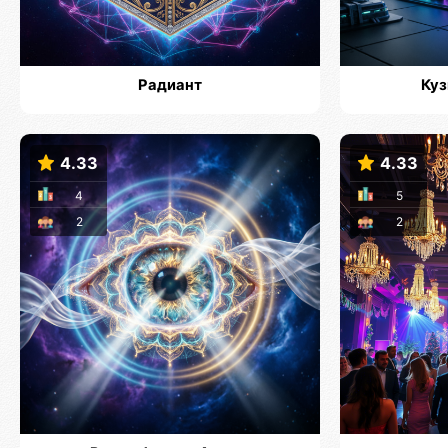
Радиант
Куз
4.33
4.33
4
5
2
2