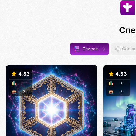
Спе
Список
0
Солик
4.33
4.33
1
2
2
2