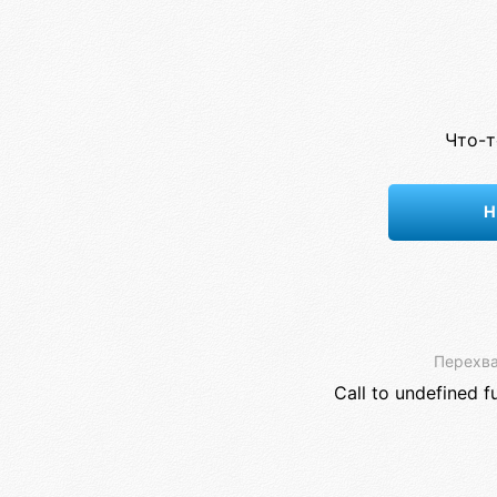
Что-т
Н
Перехва
Call to undefined f