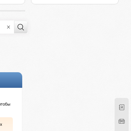
ятий
чтобы
х