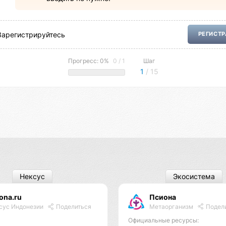
Зарегистрируйтесь
РЕГИСТ
Прогресс: 0%
0 / 1
Шаг
1
/ 15
Нексус
Экосистема
ona.ru
Псиона
Метаорганизм
Подел
сус Индонезии
Поделиться
Официальные ресурсы: