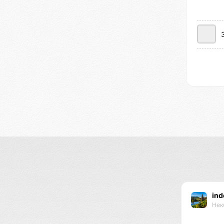
ind
Нек