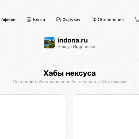
Афиши
Блоги
Форумы
Объявления
indona.ru
Нексус Индонезии
Хабы нексуса
Псиона
Расшифровка Ак
Последние обновленные хабы нексуса с 3+ атомами
Cимулятор ноосферы
Всё Есть КО. Я Есть К
нг-студия Магнатор
Афиста Лаб