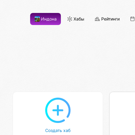
Индона
Хабы
Рейтинги
Создать хаб
Коди