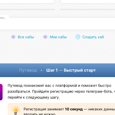
ботка цифровых продуктов
Лаборатория меропри
ам...
Все хабы
Мои хабы
Создать хаб
Путевод
•
Шаг 1
—
Быстрый старт
Путевод познакомит вас с платформой и поможет быстро
разобраться. Пройдите регистрацию через телеграм-бота, 
перейти к следующему шагу.
Регистрация занимает
10 секунд
— никаких данны
вводить не нужно.