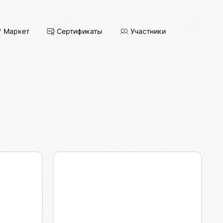
Маркет
Сертификаты
Участники
аши
Марс Драконис
О.
Инженер-архитектор