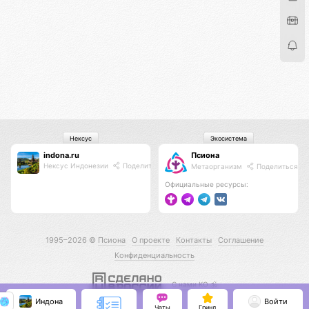
Нексус
Экосистема
indona.ru
Псиона
Нексус Индонезии
Поделиться
Метаорганизм
Поделиться
Официальные ресурсы:
1995–2026 ©
Псиона
О проекте
Контакты
Соглашение
Конфиденциальность
С нами КО 🕉️
Индона
Войти
Чаты
Гринд