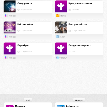
Спецпроекты
Культурная экспансия
10 объектов
3 атома
Список
Папка
Рейтинг хабов
Блог разработки
13 объектов
14 публикаций
Список
Блог
Партнёры
Поддержать проект
11 объектов
< 1 мин.
Список
Статья
Хаб
Нексус
Псиона
indona.ru