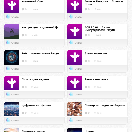
Квантовый Конь
Великая Иллюзия — Правила
Игры
0
~1 мин.
0
~3 мин.
Статья
Статья
Как приручить дракона? 🐉
ВСР 2030 — Взрыв
Сингулярности Разума
0
~5 мин.
0
~1 мин.
Статья
Статья
Кой — Коллективный Разум
Этапы эволюции
0
~1 мин.
0
< 1 мин.
Статья
Статья
Польза для каждого
Ранние участники
0
< 1 мин.
0
< 1 мин.
Статья
Статья
Цифровая платформа
Пространства для сообществ
0
< 1 мин.
0
< 1 мин.
Статья
Статья
Дорожные карты
Начало