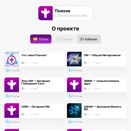
Псиона
Cимулятор ноосферы
О проекте
Папка
Солики
Кабинет
Что такое Псиона?
ОМ — Общий Метарганизм
0
< 1 мин.
0
~1 мин.
Статья
Статья
Эпос ОМ — Эволюция
ЭММА — технологическое
Глобальной Сети
ядро
0
~1 мин.
0
~4 мин.
Статья
Статья
ООМ — Октархия ОМ
ДЖИИ — Доктрина Живого
ИИ
0
< 1 мин.
0
~5 мин.
Статья
Статья