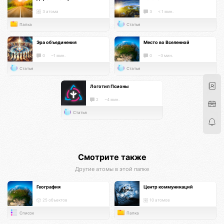
3 атома
3
< 1 мин.
Папка
Статья
Эра объединения
Место во Вселенной
0
~1 мин.
0
~3 мин.
Статья
Статья
Логотип Псионы
2
~4 мин.
Статья
Смотрите также
Другие атомы в этой папке
География
Центр коммуникаций
25 объектов
10 атомов
Список
Папка