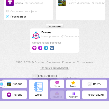
psiona
Поделиться
Нексус Индонезии
Поделитьс
Cимулятор ноосферы
Подписаться
Экосистема
Псиона
Метаорганизм
Поделиться
Официальные ресурсы:
1995–2026 ©
Псиона
О проекте
Контакты
Соглашение
Конфиденциальность
С нами КО 🕉️
Индона
Войти
Чаты
Гринд
Псиона
Регистрация
Дела
Кошелёк
Кабинет