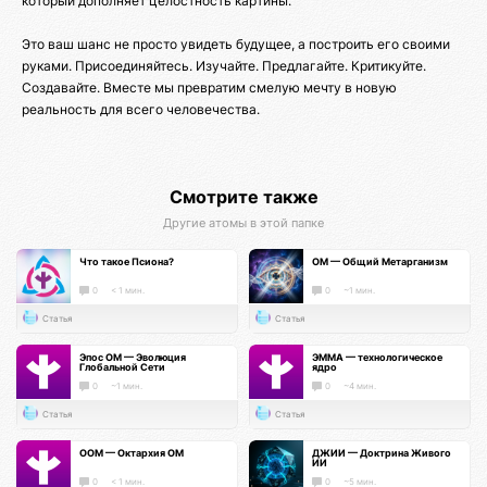
который дополняет целостность картины.
Это ваш шанс не просто увидеть будущее, а построить его своими
руками. Присоединяйтесь. Изучайте. Предлагайте. Критикуйте.
Создавайте. Вместе мы превратим смелую мечту в новую
реальность для всего человечества.
Смотрите также
Другие атомы в этой папке
Что такое Псиона?
ОМ — Общий Метарганизм
0
< 1 мин.
0
~1 мин.
Статья
Статья
Эпос ОМ — Эволюция
ЭММА — технологическое
Глобальной Сети
ядро
0
~1 мин.
0
~4 мин.
Статья
Статья
ООМ — Октархия ОМ
ДЖИИ — Доктрина Живого
ИИ
0
< 1 мин.
0
~5 мин.