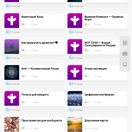
Статья
Статья
Квантовый Конь
Великая Иллюзия — Правила
Игры
0
~1 мин.
0
~3 мин.
Статья
Статья
Как приручить дракона? 🐉
ВСР 2030 — Взрыв
Сингулярности Разума
0
~5 мин.
0
~1 мин.
Статья
Статья
Кой — Коллективный Разум
Этапы эволюции
0
~1 мин.
0
< 1 мин.
Статья
Статья
Польза для каждого
Цифровая платформа
0
< 1 мин.
0
< 1 мин.
Статья
Статья
Пространства для сообществ
Дорожные карты
0
< 1 мин.
3 атома