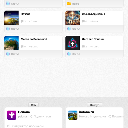
Статья
Папка
Начало
Эра объединения
3
< 1 мин.
0
~1 мин.
Статья
Статья
Место во Вселенной
Логотип Псионы
0
~3 мин.
2
~4 мин.
Статья
Статья
Хаб
Нексус
Псиона
indona.ru
psiona
Поделиться
Нексус Индонезии
Поделитьс
Cимулятор ноосферы