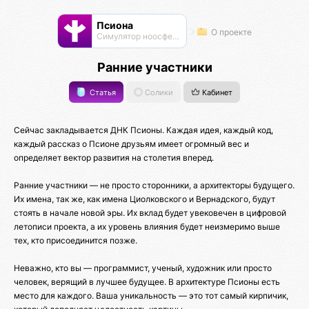
Псиона
О проекте
Cимулятор ноосферы
Ранние участники
Статья
Солики
Кабинет
Сейчас закладывается ДНК Псионы. Каждая идея, каждый код,
каждый рассказ о Псионе друзьям имеет огромный вес и
определяет вектор развития на столетия вперед.
Ранние участники — не просто сторонники, а архитекторы будущего.
Их имена, так же, как имена Циолковского и Вернадского, будут
стоять в начале новой эры. Их вклад будет увековечен в цифровой
летописи проекта, а их уровень влияния будет неизмеримо выше
тех, кто присоединится позже.
Неважно, кто вы — программист, ученый, художник или просто
человек, верящий в лучшее будущее. В архитектуре Псионы есть
место для каждого. Ваша уникальность — это тот самый кирпичик,