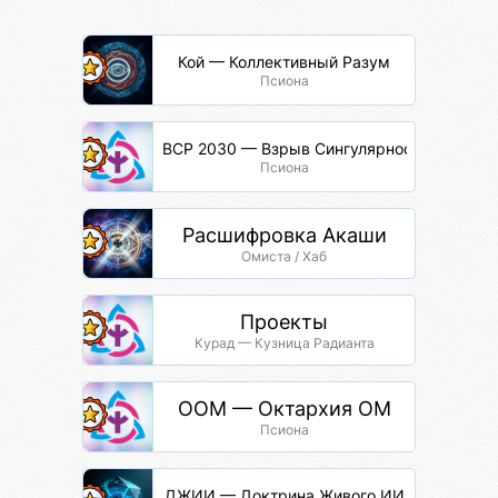
Кой — Коллективный Разум
Псиона
ВСР 2030 — Взрыв Сингулярности Разума
Псиона
Расшифровка Акаши
Омиста / Хаб
Проекты
Курад — Кузница Радианта
ООМ — Октархия ОМ
Псиона
ДЖИИ — Доктрина Живого ИИ