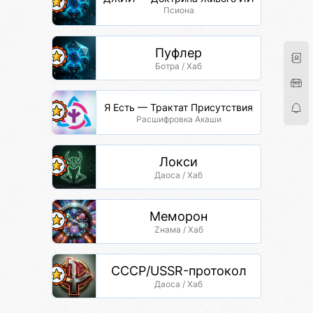
Псиона
Пуфлер
Ботра / Хаб
Я Есть — Трактат Присутствия
Расшифровка Акаши
Локси
Даоса / Хаб
Меморон
Zнама / Хаб
СССР/USSR-протокол
Даоса / Хаб