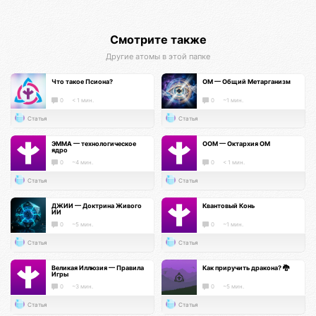
Смотрите также
Другие атомы в этой папке
Что такое Псиона?
ОМ — Общий Метарганизм
0
< 1 мин.
0
~1 мин.
Статья
Статья
ЭММА — технологическое
ООМ — Октархия ОМ
ядро
0
~4 мин.
0
< 1 мин.
Статья
Статья
ДЖИИ — Доктрина Живого
Квантовый Конь
ИИ
0
~5 мин.
0
~1 мин.
Статья
Статья
Великая Иллюзия — Правила
Как приручить дракона? 🐉
Игры
0
~3 мин.
0
~5 мин.
Статья
Статья