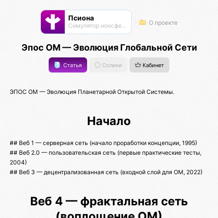
Псиона
О проекте
Cимулятор ноосферы
Эпос ОМ — Эволюция Глобальной Сети
Статья
Солики
Кабинет
ЭПОС ОМ — Эволюция Планетарной Открытой Системы.
Начало
## Веб 1 — серверная сеть (начало проработки концепции, 1995)
## Веб 2.0 — пользовательская сеть (первые практические тесты,
2004)
## Веб 3 — децентрализованная сеть (входной слой для ОМ, 2022)
Веб 4 — фрактальная сеть
(воплощение ОМ)