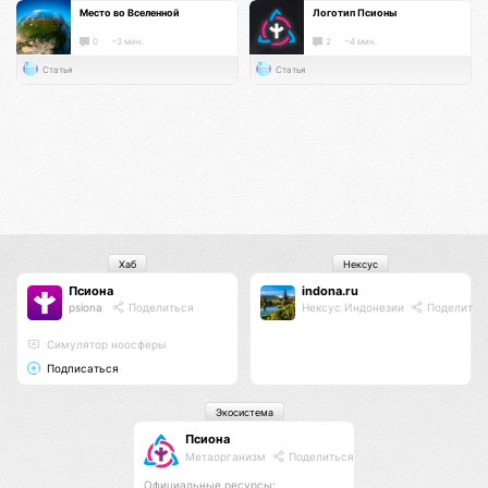
Место во Вселенной
Логотип Псионы
0
~3 мин.
2
~4 мин.
Статья
Статья
Хаб
Нексус
Псиона
indona.ru
psiona
Поделиться
Нексус Индонезии
Поделитьс
Cимулятор ноосферы
Подписаться
Экосистема
Псиона
Метаорганизм
Поделиться
Официальные ресурсы: