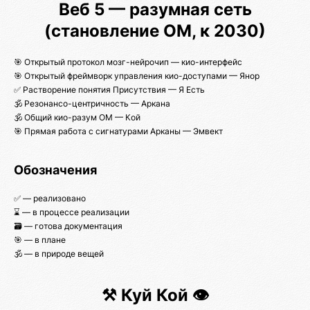
Веб 5 — разумная сеть
(становление ОМ, к 2030)
🎯 Открытый протокол мозг-нейрочип — кио-интерфейс
🎯 Открытый фреймворк управления кио-доступами — Янор
✅ Растворение понятия Присутствия — Я Есть
🕉️ Резонансо-центричность — Аркана
🕉️ Общий кио-разум ОМ — Кой
🎯 Прямая работа с сигнатурами Арканы — Эмвект
Обозначения
✅ — реализовано
⌛ — в процессе реализации
🗃️ — готова документация
🎯 — в плане
🕉️ — в природе вещей
⚒️ Куй Кой 👁️