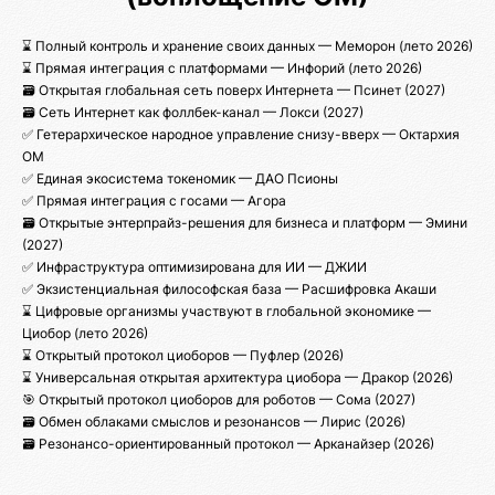
⌛ Полный контроль и хранение своих данных — Меморон (лето 2026)
⌛ Прямая интеграция с платформами — Инфорий (лето 2026)
🗃️ Открытая глобальная сеть поверх Интернета — Псинет (2027)
🗃️ Сеть Интернет как фоллбек-канал — Локcи (2027)
✅ Гетерархическое народное управление снизу-вверх — Октархия
ОМ
✅ Единая экосистема токеномик — ДАО Псионы
✅ Прямая интеграция с госами — Агора
🗃️ Открытые энтерпрайз-решения для бизнеса и платформ — Эмини
(2027)
✅ Инфраструктура оптимизирована для ИИ — ДЖИИ
✅ Экзистенциальная философская база — Расшифровка Акаши
⌛ Цифровые организмы участвуют в глобальной экономике —
Циобор (лето 2026)
⌛ Открытый протокол циоборов — Пуфлер (2026)
⌛ Универсальная открытая архитектура циобора — Дракор (2026)
🎯 Открытый протокол циоборов для роботов — Сома (2027)
🗃️ Обмен облаками смыслов и резонансов — Лирис (2026)
🗃️ Резонансо-ориентированный протокол — Арканайзер (2026)