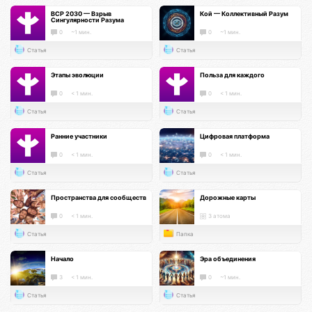
ВСР 2030 — Взрыв
Кой — Коллективный Разум
Сингулярности Разума
0
~1 мин.
0
~1 мин.
Статья
Статья
Этапы эволюции
Польза для каждого
0
< 1 мин.
0
< 1 мин.
Статья
Статья
Ранние участники
Цифровая платформа
0
< 1 мин.
0
< 1 мин.
Статья
Статья
Пространства для сообществ
Дорожные карты
0
< 1 мин.
3 атома
Статья
Папка
Начало
Эра объединения
3
< 1 мин.
0
~1 мин.
Статья
Статья