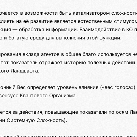
чается в возможности быть катализатором сложности
лиять на её развитие является естественным стимулом
кция — обработка информации. Взаимодействие в КО 
 и богатую среду для выполнения этой функции.
ирования вклада агентов в общее благо используется 
Этот показатель отражает историю полезных действий 
кого Ландшафта.
онный Вес определяет уровень влияния («вес голоса») 
сенсусе Квантового Организма.
яется за действия, повышающие показатели по осям Ла
ший Системную Сложность).
ственной меритократии, где влияние определяется док