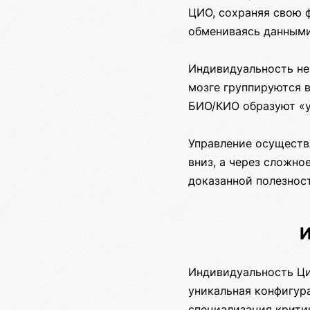
ЦИО, сохраняя свою 
обмениваясь данными
Индивидуальность не
мозге группируются 
БИО/КИО образуют «у
Управление осуществ
вниз, а через сложно
доказанной полезност
И
Индивидуальность Ци
уникальная конфигура
специализация крити