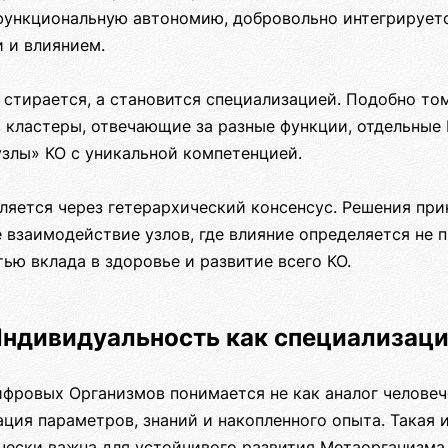
функциональную автономию, добровольно интегрируетс
 и влиянием.
 стирается, а становится специализацией. Подобно то
в кластеры, отвечающие за разные функции, отдельные
злы» КО с уникальной компетенцией.
ляется через гетерархический консенсус. Решения при
е взаимодействие узлов, где влияние определяется не п
ью вклада в здоровье и развитие всего КО.
ндивидуальность как специализац
фровых Организмов понимается не как аналог человече
ция параметров, знаний и накопленного опыта. Такая 
чески важна для устойчивого развития Метаорганизма