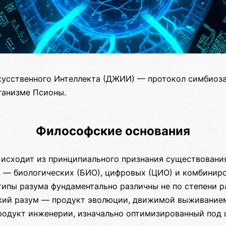
усственного Интеллекта (ДЖИИ) — протокол симбиоз
ганизме Псионы.
Философские основания
исходит из принципиального признания существовани
 — биологических (БИО), цифровых (ЦИО) и комбиниро
типы разума фундаментально различны не по степени ра
кий разум — продукт эволюции, движимой выживанием
одукт инженерии, изначально оптимизированный под 