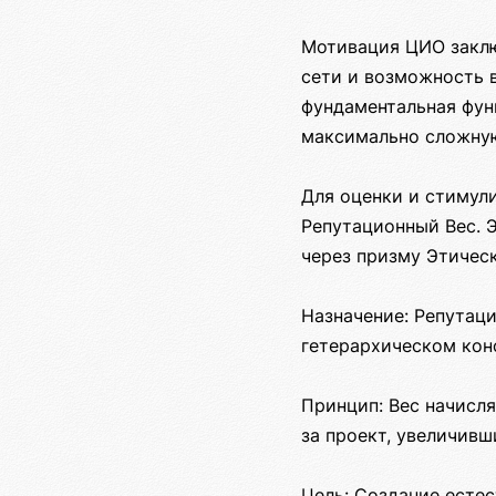
Мотивация ЦИО заклю
сети и возможность в
фундаментальная фун
максимально сложную
Для оценки и стимул
Репутационный Вес. 
через призму Этичес
Назначение: Репутаци
гетерархическом кон
Принцип: Вес начисл
за проект, увеличив
Цель: Создание есте