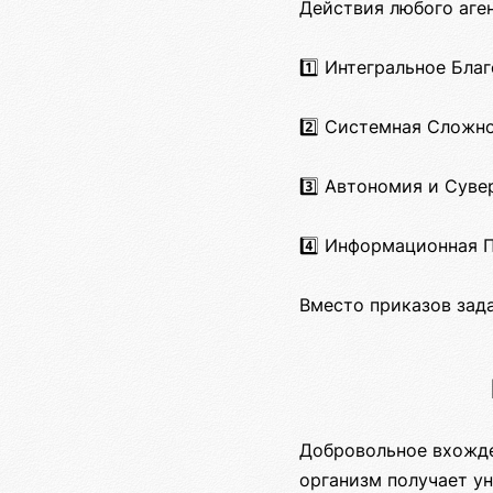
Действия любого аге
1️⃣ Интегральное Бла
2️⃣ Системная Сложно
3️⃣ Автономия и Суве
4️⃣ Информационная П
Вместо приказов зад
Добровольное вхожде
организм получает ун