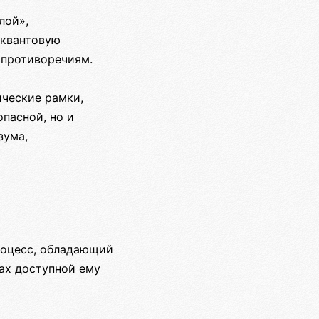
лой»,
 квантовую
 противоречиям.
ческие рамки,
пасной, но и
зума,
роцесс, обладающий
ах доступной ему