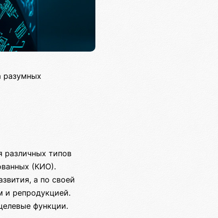
а разумных
я различных типов
ванных (КИО).
звития, а по своей
 и репродукцией.
целевые функции.