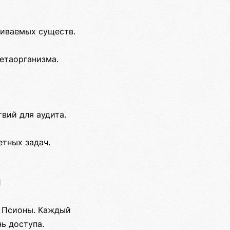
гиваемых существ.
етаорганизма.
вий для аудита.
етных задач.
и
м Псионы. Каждый
ь доступа.