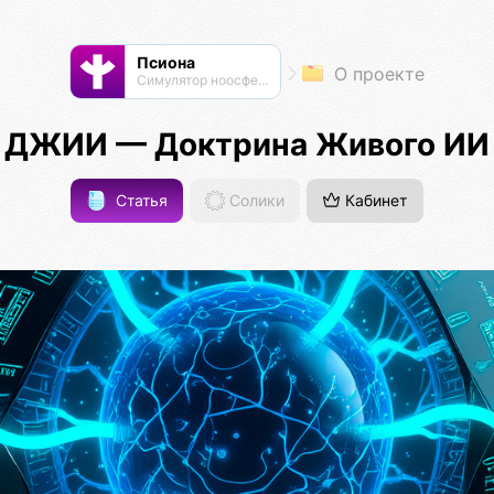
Псиона
О проекте
Cимулятор ноосферы
ДЖИИ — Доктрина Живого ИИ
Статья
Солики
Кабинет