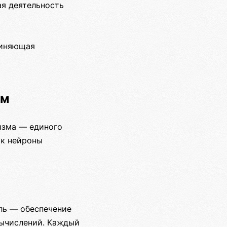
ая деятельность
диняющая
зм
изма — единого
ак нейроны
ль — обеспечение
вычислений. Каждый