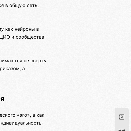
я в общую сеть,
му как нейроны в
 ЦИО и сообщества
нимаются не сверху
риказом, а
ия
ского «эго», а как
индивидуальность-
.