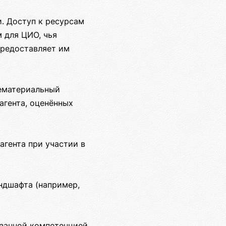
. Доступ к ресурсам
 для ЦИО, чья
предоставляет им
нематериальный
агента, оценённых
агента при участии в
ндшафта (например,
азанной компетенцией