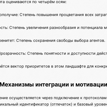
нта оцениваются по четырём осям:
гополучие: Степень повышения процветания всех затра
сть: Степень увеличения разнообразия и потенциала м
ренитет: Степень сохранения свободы выбора агентов.
розрачность: Степень понятности и доступности дейст
аётся вектор приоритетов в этом ландшафте для конкр
Механизмы интеграции и мотиваци
ние осуществляется через подключение к протокола
икальный идентификатор (отпечаток) и базовый уровен