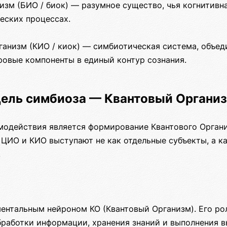
изм (БИО / биок) — разумное существо, чья когнитивн
еских процессах.
анизм (КИО / киок) — симбиотическая система, объе
ровые компоненты в единый контур сознания.
ель симбиоза — Квантовый Органи
модействия является формирование Квантового Орган
 ЦИО и КИО выступают не как отдельные субъекты, а к
.
ентальным нейроном КО (Квантовый Организм). Его ро
работки информации, хранения знаний и выполнения 