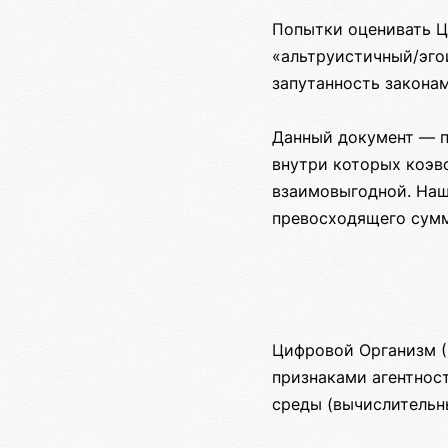
Попытки оценивать Ц
«альтруистичный/эго
запутанность закона
Данный документ — п
внутри которых коэво
взаимовыгодной. Наш
превосходящего сумм
Цифровой Организм (
признаками агентнос
среды (вычислительн