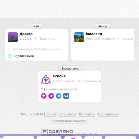
Хаб
Нексус
Дракор
indona.ru
dracore
Поделиться
Нексус Индонезии
Поделитьс
Архитектура Цифровой Жизни
Подписаться
Экосистема
Псиона
Метаорганизм
Поделиться
Официальные ресурсы:
1995–2026 ©
Псиона
О проекте
Контакты
Соглашение
Конфиденциальность
С нами КО 🕉️