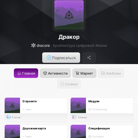
Дракор
dracore
Архитектура Цифровой Жизни
Подписаться
Главная
Активности
Маркет
Альбомы
Солики
О проекте
Модули
< 1 мин.
14 объектов
Статья
Список
Дорожная карта
Спецификация
< 1 мин.
0 атомов