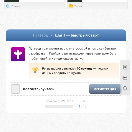
Статья
Папка
Путевод
•
Шаг 1
—
Быстрый старт
Путевод познакомит вас с платформой и поможет быстро
разобраться. Пройдите регистрацию через телеграм-бота,
чтобы перейти к следующему шагу.
Регистрация занимает
10 секунд
— никаких
данных вводить не нужно.
Зарегистрируйтесь
РЕГИСТРАЦИЯ
Прогресс: 0%
0 / 1
Шаг
1
/ 15