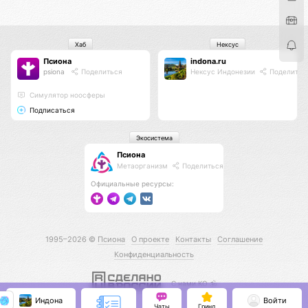
Хаб
Нексус
Псиона
indona.ru
psiona
Поделиться
Нексус Индонезии
Поделитьс
Cимулятор ноосферы
Подписаться
Экосистема
Псиона
Метаорганизм
Поделиться
Официальные ресурсы:
1995–2026 ©
Псиона
О проекте
Контакты
Соглашение
Конфиденциальность
С нами КО 🕉️
Индона
Войти
Чаты
Гринд