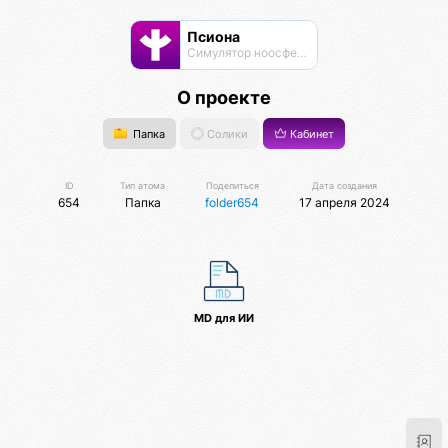
Псиона
Cимулятор ноосферы
О проекте
Папка
Солики
Кабинет
ID
Тип атома
Поделиться
Дата создания
654
Папка
folder654
17 апреля 2024
MD для ИИ