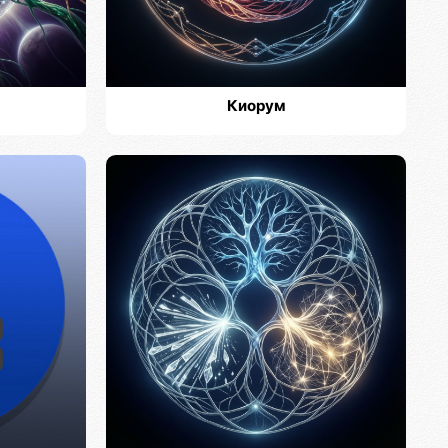
Киорум