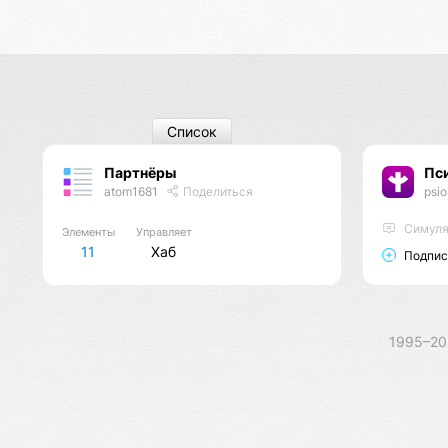
Список
Партнёры
Пс
atom1681
Поделиться
psi
Cимуля
Элементы
Управляет
11
Хаб
Подпис
1995–2