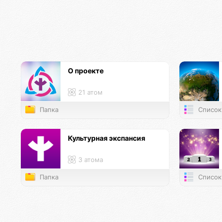
О проекте
21 атом
Папка
Список
Культурная экспансия
3 атома
Папка
Список