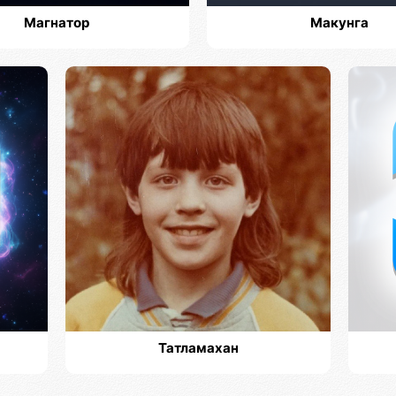
Магнатор
Макунга
Татламахан