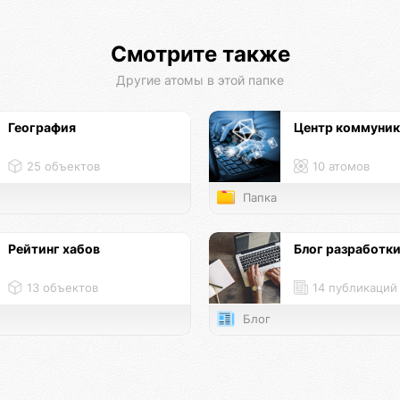
Смотрите также
Другие атомы в этой папке
География
Центр коммуни
25 объектов
10 атомов
Папка
Рейтинг хабов
Блог разработк
13 объектов
14 публикаций
Блог