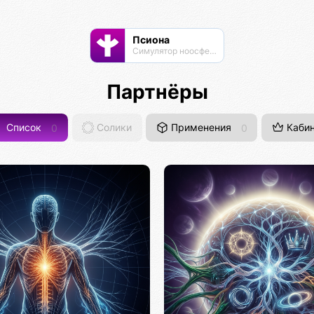
Псиона
Cимулятор ноосферы
Партнёры
Список
0
Солики
Применения
0
Кабин