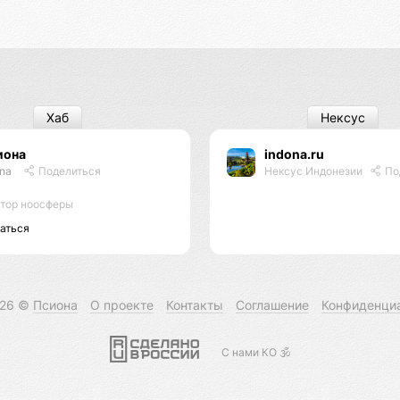
Хаб
Нексус
иона
indona.ru
ona
Поделиться
Нексус Индонезии
По
тор ноосферы
аться
026 ©
Псиона
О проекте
Контакты
Соглашение
Конфиденци
С нами КО 🕉️