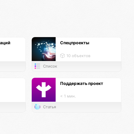
каций
Спецпроекты
10 объектов
Список
и
Поддержать проект
< 1 мин.
Статья