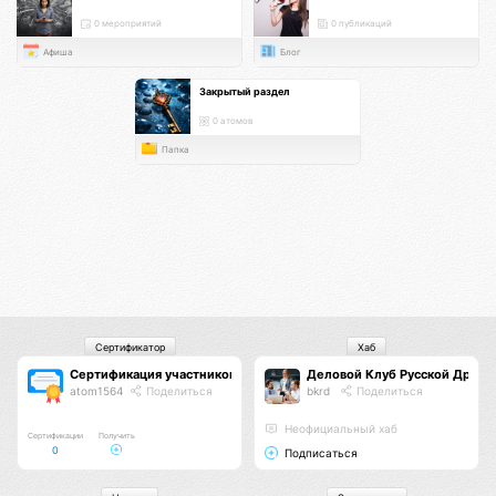
0 мероприятий
0 публикаций
Афиша
Блог
Закрытый раздел
0 атомов
Папка
Сертификатор
Хаб
Сертификация участников
Деловой Клуб Русской Друж
atom1564
Поделиться
bkrd
Поделиться
Неофициальный хаб
Сертификации
Получить
0
Подписаться