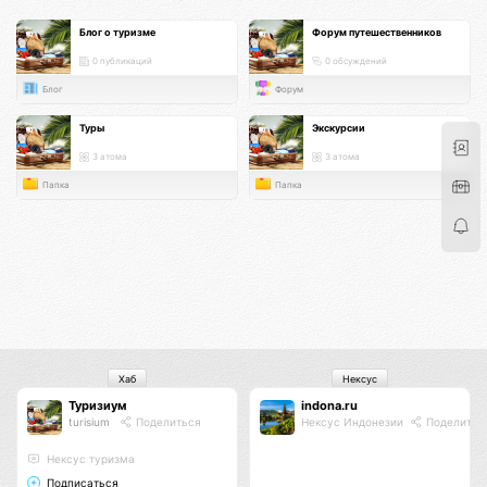
Блог о туризме
Форум путешественников
0 публикаций
0 обсуждений
Блог
Форум
Туры
Экскурсии
3 атома
3 атома
Папка
Папка
Хаб
Нексус
Туризиум
indona.ru
turisium
Поделиться
Нексус Индонезии
Поделитьс
Нексус туризма
Подписаться