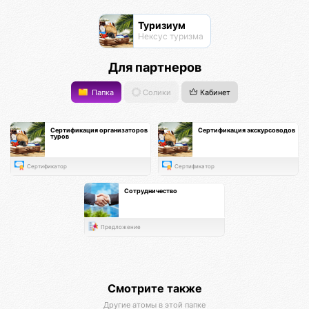
Туризиум
Нексус туризма
Для партнеров
Папка
Солики
Кабинет
Сертификация организаторов
Сертификация экскурсоводов
туров
Сертификатор
Сертификатор
Сотрудничество
Предложение
Смотрите также
Другие атомы в этой папке