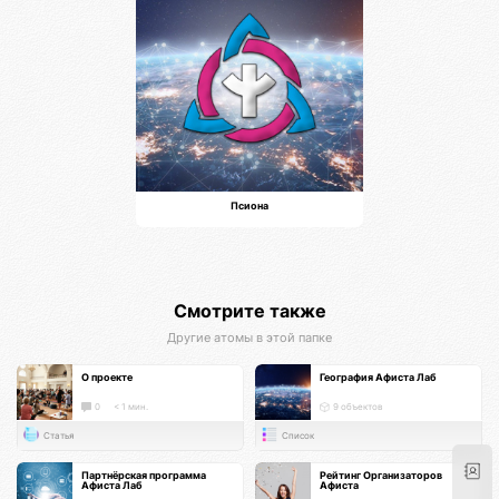
Псиона
Смотрите также
Другие атомы в этой папке
О проекте
География Афиста Лаб
0
< 1 мин.
9 объектов
Статья
Список
Партнёрская программа
Рейтинг Организаторов
Афиста Лаб
Афиста