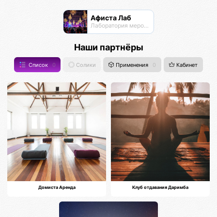
Афиста Лаб
Лаборатория мероприятий
Наши партнёры
Список
0
Солики
Применения
0
Кабинет
Домиста Аренда
Клуб отдавания Даримба