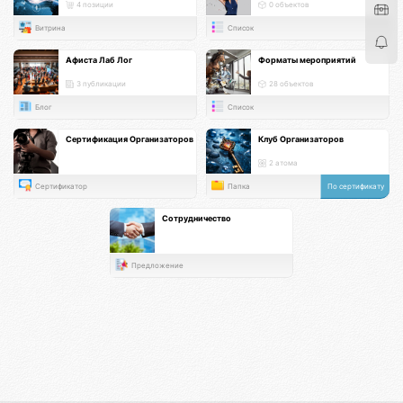
4 позиции
0 объектов
Витрина
Список
Афиста Лаб Лог
Форматы мероприятий
3 публикации
28 объектов
Блог
Список
Сертификация Организаторов
Клуб Организаторов
2 атома
Сертификатор
Папка
По сертификату
Сотрудничество
Предложение