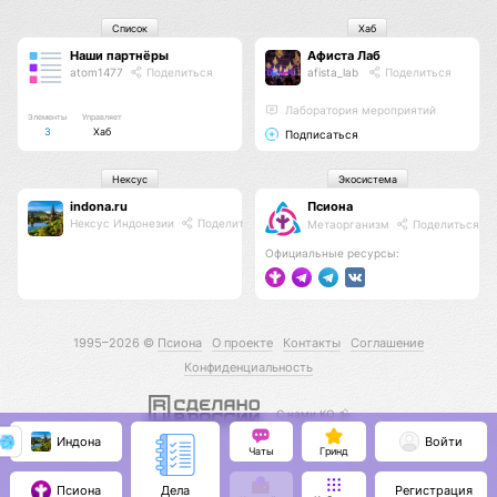
Список
Хаб
Наши партнёры
Афиста Лаб
atom1477
Поделиться
afista_lab
Поделиться
Лаборатория мероприятий
Элементы
Управляет
3
Хаб
Подписаться
Нексус
Экосистема
indona.ru
Псиона
Нексус Индонезии
Поделиться
Метаорганизм
Поделиться
Официальные ресурсы:
1995–2026 ©
Псиона
О проекте
Контакты
Соглашение
Конфиденциальность
С нами КО 🕉️
Индона
Войти
Чаты
Гринд
Псиона
Регистрация
Дела