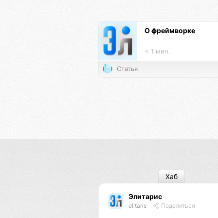
О фреймворке
< 1 мин.
Статья
Хаб
Элитарис
elitaris
Поделиться