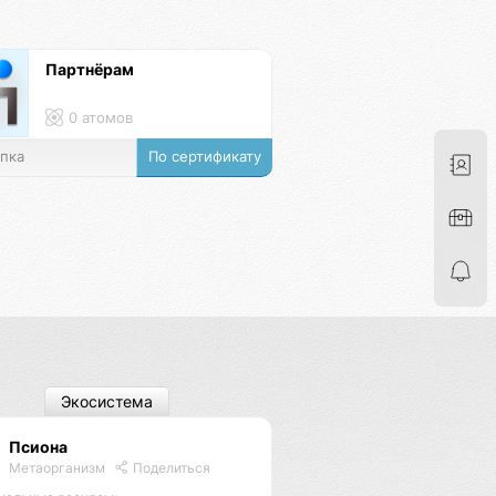
Партнёрам
0 атомов
пка
По сертификату
Экосистема
Псиона
Метаорганизм
Поделиться