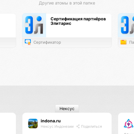
Другие атомы в этой папке
Сертификация партнёров
Элитарис
Сертификатор
Па
Нексус
indona.ru
Нексус Индонезии
Поделиться