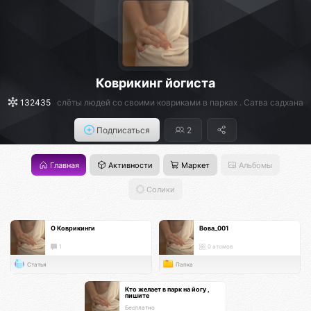
Коврикинг йогиста
132435
слёты людей со своими ковриками в парках . Сатва садхана
Подписаться
2
Главная
Активности
Маркет
Альбомы
Солики
О Коврикинги
Вова_001
1
0 атомов
Статья
Папка
Кто желает в парк на йогу ,
пишите
Бесплатно