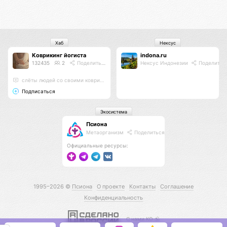
Хаб
Нексус
Коврикинг йогиста
indona.ru
132435
2
Поделиться
Нексус Индонезии
Поделитьс
слёты людей со своими ковриками в парках . Сатва садхана
Подписаться
Экосистема
Псиона
Метаорганизм
Поделиться
Официальные ресурсы:
1995–2026 ©
Псиона
О проекте
Контакты
Соглашение
Конфиденциальность
С нами КО 🕉️