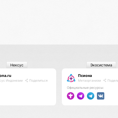
Нексус
Экосистема
ona.ru
Псиона
Метаорганизм
Подел
сус Индонезии
Поделиться
Официальные ресурсы: