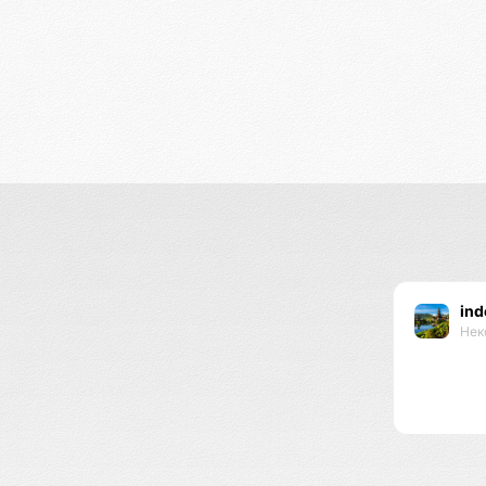
ind
Нек