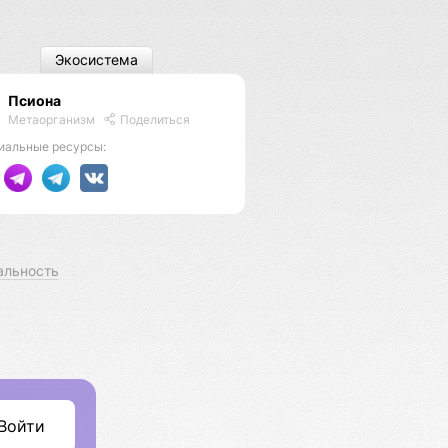
Экосистема
Псиона
Метаорганизм
Поделиться
иальные ресурсы:
альность
Войти