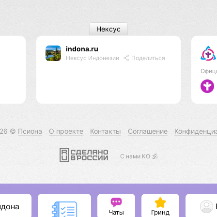
Нексус
indona.ru
Нексус Индонезии
Поделиться
Офиц
026 ©
Псиона
О проекте
Контакты
Соглашение
Конфиденци
С нами КО 🕉️
ндона
Чаты
Гринд