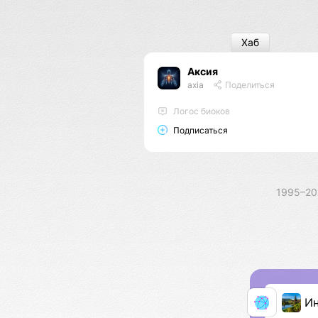
Хаб
Аксия
axia
Поделиться
Логос биоков
Подписаться
1995–2
И