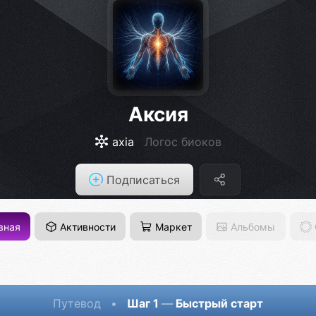
Аксия
axia
Логос биоков
Подписаться
вная
Активности
Маркет
Альбомы
Путевод
•
Шаг 1
—
Быстрый старт