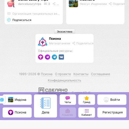
danceluxurytrips
3
Поделиться
Нексус Индонезии
Поделитьс
Организация танцевальных вечеринок на теплоходе!
Подписаться
Экосистема
Псиона
Метаорганизм
Поделиться
Официальные ресурсы:
1995–2026 ©
Псиона
О проекте
Контакты
Соглашение
Конфиденциальность
С нами КО 🕉️
Индона
Войти
Чаты
Гринд
Псиона
Регистрация
Дела
Кошелёк
Кабинет