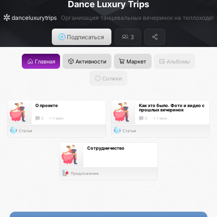
Dance Luxury Trips
danceluxurytrips
Организация танцевальных вечеринок на теплоходе!
Подписаться
3
Главная
Активности
Маркет
Альбомы
Солики
О проекте
Как это было. Фото и видео с
прошлых вечеринок
0
< 1 мин.
0
< 1 мин.
Статья
Статья
Сотрудничество
Предложение