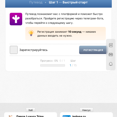
Путевод
•
Шаг 1
—
Быстрый старт
Путевод познакомит вас с платформой и поможет быстро
разобраться. Пройдите регистрацию через телеграм-бота,
чтобы перейти к следующему шагу.
Регистрация занимает
10 секунд
— никаких
данных вводить не нужно.
Зарегистрируйтесь
РЕГИСТРАЦИЯ
Прогресс: 0%
0 / 1
Шаг
1
/ 15
Хаб
Нексус
Dance Luxury Trips
indona.ru