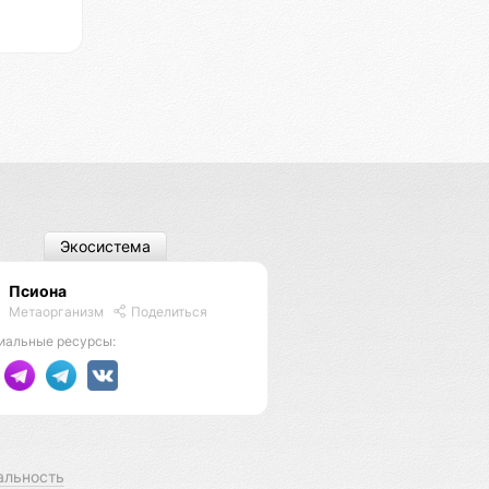
Экосистема
Псиона
Метаорганизм
Поделиться
иальные ресурсы:
альность