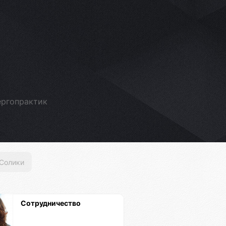
ергопрактик
Солики
Сотрудничество