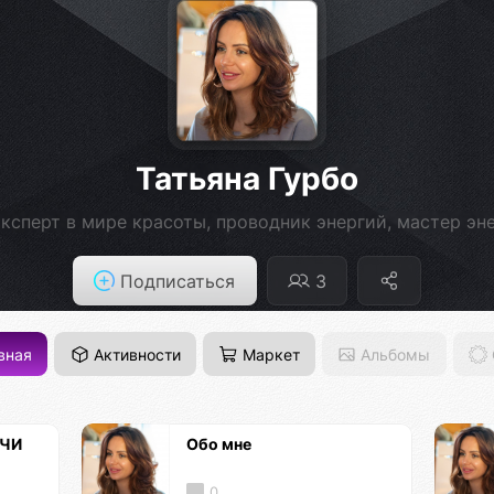
Татьяна Гурбо
ксперт в мире красоты, проводник энергий, мастер эн
Подписаться
3
вная
Активности
Маркет
Альбомы
ЕЧИ
Обо мне
0