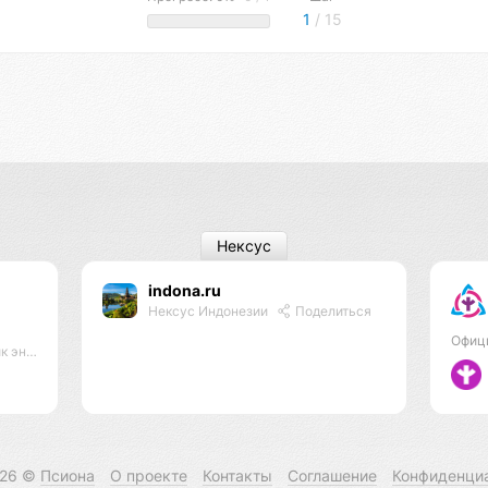
1
/ 15
Нексус
indona.ru
Нексус Индонезии
Поделиться
Офиц
практик
026 ©
Псиона
О проекте
Контакты
Соглашение
Конфиденци