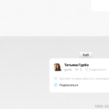
Хаб
Татьяна Гурбо
gurbo
3
Поделиться
Эксперт в мире красоты, проводник энергий, мастер энерго
Подписаться
1995–2