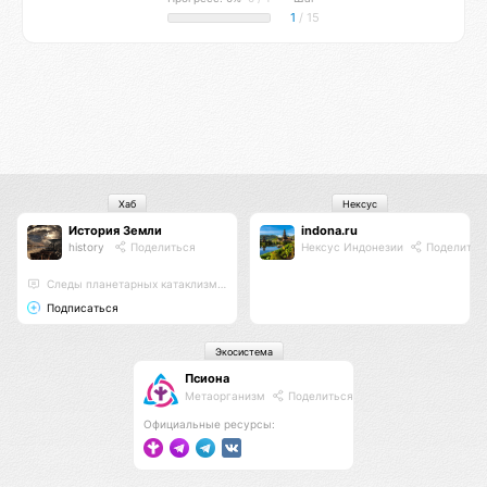
1
/ 15
Хаб
Нексус
История Земли
indona.ru
history
Поделиться
Нексус Индонезии
Поделитьс
Следы планетарных катаклизмов и высокоразвитых цивилизаций прошлого
Подписаться
Экосистема
Псиона
Метаорганизм
Поделиться
Официальные ресурсы: