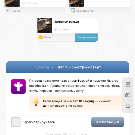
истории
2 объекта
Список
Сертификатор
Закрытый раздел
0 атомов
Папка
По сертификату
Путевод
•
Шаг 1
—
Быстрый старт
Путевод познакомит вас с платформой и поможет быстро
разобраться. Пройдите регистрацию через телеграм-бота,
чтобы перейти к следующему шагу.
Регистрация занимает
10 секунд
— никаких
данных вводить не нужно.
Зарегистрируйтесь
РЕГИСТРАЦИЯ
Прогресс: 0%
0 / 1
Шаг