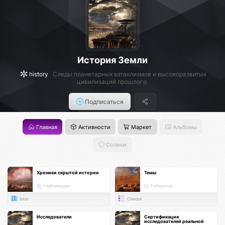
История Земли
history
Следы планетарных катаклизмов и высокоразвитых
цивилизаций прошлого
Подписаться
Главная
Активности
Маркет
Альбомы
Солики
Хроники скрытой истории
Темы
1 публикация
5 объектов
Блог
Список
Исследователи
Сертификация
исследователей реальной