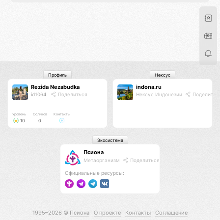
Профиль
Нексус
Rezida Nezabudka
indona.ru
id1064
Поделиться
Нексус Индонезии
Поделитьс
Уровень
Соликов
Контакты
10
0
Экосистема
Псиона
Метаорганизм
Поделиться
Официальные ресурсы:
1995–2026 ©
Псиона
О проекте
Контакты
Соглашение