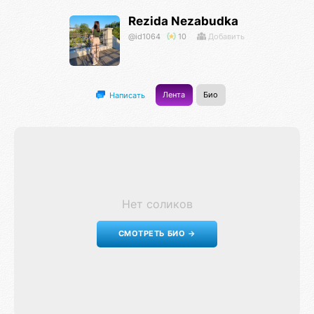
Rezida Nezabudka
@id1064
10
Добавить
Лента
Био
Написать
Нет соликов
СМОТРЕТЬ БИО →