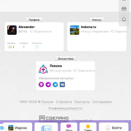
Профиль
Нексус
Alexander
indona.ru
id1110
Поделиться
Нексус Индонезии
Поделитьс
Уровень
Соликов
Контакты
4
1
Экосистема
Псиона
Метаорганизм
Поделиться
Официальные ресурсы:
1995–2026 ©
Псиона
О проекте
Контакты
Соглашение
Конфиденциальность
С нами КО 🕉️
Индона
Войти
Чаты
Гринд