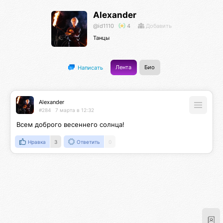
Alexander
@id1110
4
Добавить
Танцы
Лента
Био
Написать
Alexander
#284
7 марта в 12:32
Всем доброго весеннего солнца!
Нравка
3
Ответить
0