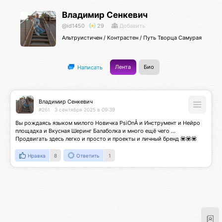
Владимир Сенкевич
@id1450
29
Добавить
Альтруистичен / Контрастен / Путь Творца Самурая
Лента
Био
Написать
Владимир Сенкевич
#261
3 сентября 2025 в 09:39
Вы рождаясь языком милого Новичка PsiOnÅ и Инструмент и Нейро 
площадка и Вкусная Шеринг Балаболка и много ещё чего ... 
Продвигать здесь легко и просто и проекты и личный бренд 💟💟💟
Нравка
8
Ответить
1