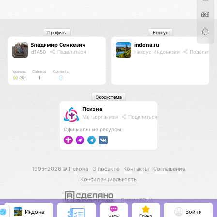
Профиль
Нексус
Владимир Сенкевич
indona.ru
id1450
Поделиться
Нексус Индонезии
Поделитьс
Уровень
Соликов
Контакты
29
1
Экосистема
Псиона
Метаорганизм
Поделиться
Официальные ресурсы:
1995–2026 ©
Псиона
О проекте
Контакты
Соглашение
Конфиденциальность
С нами КО 🕉️
Индона
Войти
Чаты
Гринд