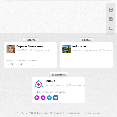
Профиль
Нексус
Вериго Валентина
indona.ru
id146515
Поделиться
Нексус Индонезии
Поделитьс
Уровень
Соликов
Контакты
3
0
Экосистема
Псиона
Метаорганизм
Поделиться
Официальные ресурсы:
1995–2026 ©
Псиона
О проекте
Контакты
Соглашение