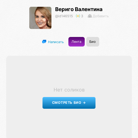
Вериго Валентина
@id146515
3
Добавить
Лента
Био
Написать
Нет соликов
СМОТРЕТЬ БИО →