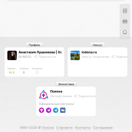
Профиль
Нексус
Анастасия Лушникова | Основатель TS
indona.ru
id146520
Поделиться
Нексус Индонезии
Поделитьс
Уровень
Соликов
Контакты
2
0
Экосистема
Псиона
Метаорганизм
Поделиться
Официальные ресурсы:
1995–2026 ©
Псиона
О проекте
Контакты
Соглашение