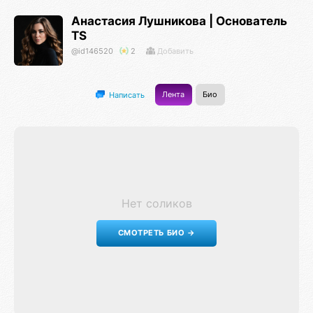
Анастасия Лушникова | Основатель
TS
@id146520
2
Добавить
Лента
Био
Написать
Нет соликов
СМОТРЕТЬ БИО →