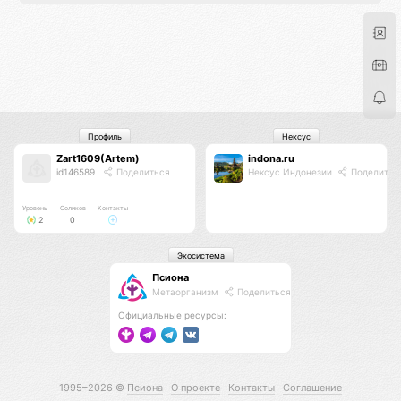
Профиль
Нексус
Zart1609(Artem)
indona.ru
id146589
Поделиться
Нексус Индонезии
Поделитьс
Уровень
Соликов
Контакты
2
0
Экосистема
Псиона
Метаорганизм
Поделиться
Официальные ресурсы:
1995–2026 ©
Псиона
О проекте
Контакты
Соглашение