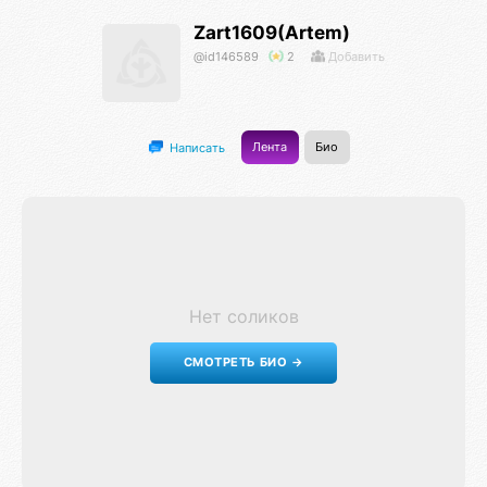
Zart1609(Artem)
@id146589
2
Добавить
Лента
Био
Написать
Нет соликов
СМОТРЕТЬ БИО →