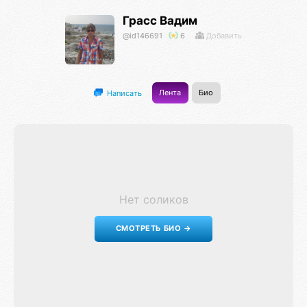
Грасс Вадим
@id146691
6
Добавить
Лента
Био
Написать
Нет соликов
СМОТРЕТЬ БИО →