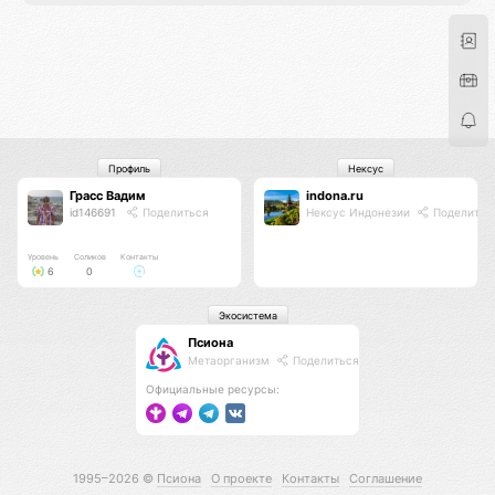
Профиль
Нексус
Грасс Вадим
indona.ru
id146691
Поделиться
Нексус Индонезии
Поделитьс
Уровень
Соликов
Контакты
6
0
Экосистема
Псиона
Метаорганизм
Поделиться
Официальные ресурсы:
1995–2026 ©
Псиона
О проекте
Контакты
Соглашение