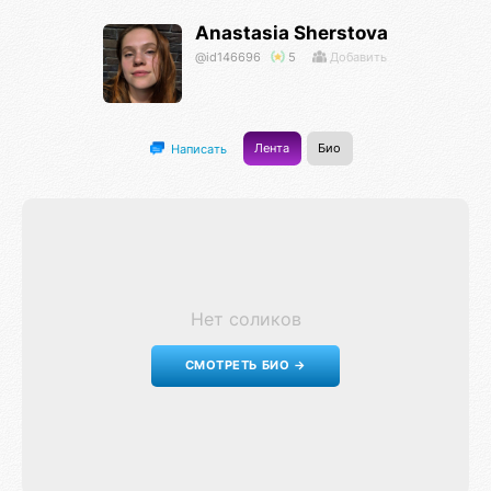
Anastasia Sherstova
@id146696
5
Добавить
Лента
Био
Написать
Нет соликов
СМОТРЕТЬ БИО →