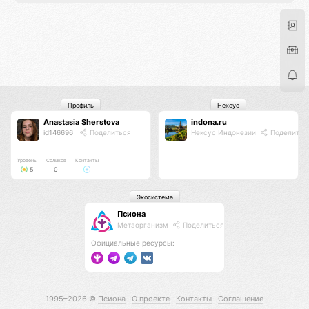
Профиль
Нексус
Anastasia Sherstova
indona.ru
id146696
Поделиться
Нексус Индонезии
Поделитьс
Уровень
Соликов
Контакты
5
0
Экосистема
Псиона
Метаорганизм
Поделиться
Официальные ресурсы:
1995–2026 ©
Псиона
О проекте
Контакты
Соглашение