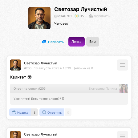
Светозар Лучистый
@id146701
35
Добавить
Человек
Лента
Био
Написать
Светозар Лучистый
#206
18 августа 2025 в 15:39
Цепочка из 8
Квинтет 🤓
Ответ на солик #205
Екатерина Панина
Уже пятет! Есть такое слово?? ))
Нравка
8
Ответить
0
Светозар Лучистый