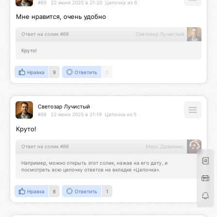
#89
22 июня 2025 в 21:20
Цепочка из 6
Мне нравится, очень удобно
Ответ на солик #88
Светозар Лучистый
Круто!
Нравка
9
Ответить
0
Светозар Лучистый
#88
22 июня 2025 в 21:19
Цепочка из 5
Круто!
Ответ на солик #86
Марс Драконис
Например, можно открыть этот солик, нажав на его дату, и 
посмотреть всю цепочку ответов на вкладке «Цепочка».
Нравка
8
Ответить
1