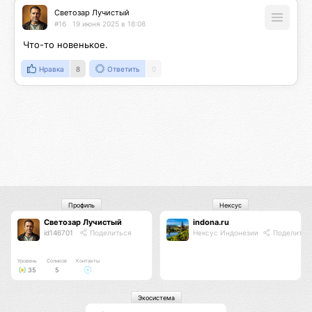
Светозар Лучистый
#16
19 июня 2025 в 18:08
Что-то новенькое.
Нравка
8
Ответить
0
Профиль
Нексус
Светозар Лучистый
indona.ru
id146701
Поделиться
Нексус Индонезии
Поделитьс
Уровень
Соликов
Контакты
35
5
Экосистема