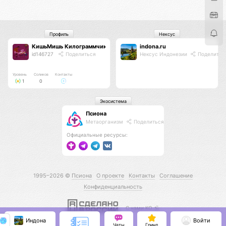
Профиль
Нексус
КишьМишь Килограммчик
indona.ru
id146727
Поделиться
Нексус Индонезии
Поделитьс
Уровень
Соликов
Контакты
1
0
Экосистема
Псиона
Метаорганизм
Поделиться
Официальные ресурсы:
1995–2026 ©
Псиона
О проекте
Контакты
Соглашение
Конфиденциальность
С нами КО 🕉️
Индона
Войти
Чаты
Гринд