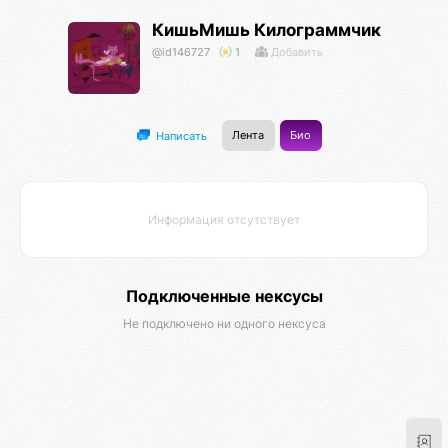
КишьМишь Килограммчик
@id146727
1
Добавить
Лента
Био
Написать
Информация отсутствует
Подключенные нексусы
Не подключено ни одного нексуса