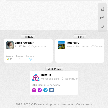
Профиль
Нексус
Лира Аурелия
indona.ru
id146736
Поделиться
Нексус Индонезии
Поделитьс
Уровень
Соликов
Контакты
45
1
Экосистема
Псиона
Метаорганизм
Поделиться
Официальные ресурсы:
1995–2026 ©
Псиона
О проекте
Контакты
Соглашение