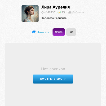
Лира Аурелия
@id146736
45
Добавить
Королева Радианта
Лента
Био
Написать
Нет соликов
СМОТРЕТЬ БИО →