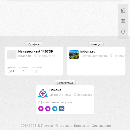
Профиль
Нексус
Неизвестный 146739
indona.ru
id146739
Поделиться
Нексус Индонезии
Поделитьс
Уровень
Соликов
Контакты
1
0
Экосистема
Псиона
Метаорганизм
Поделиться
Официальные ресурсы:
1995–2026 ©
Псиона
О проекте
Контакты
Соглашение