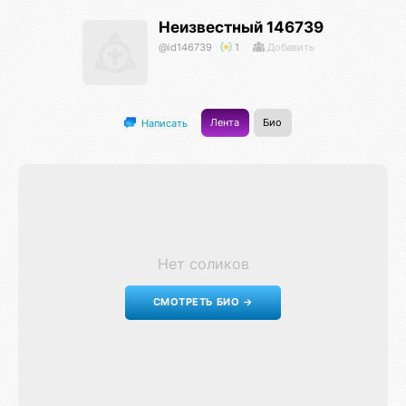
Неизвестный 146739
@id146739
1
Добавить
Лента
Био
Написать
Нет соликов
СМОТРЕТЬ БИО →