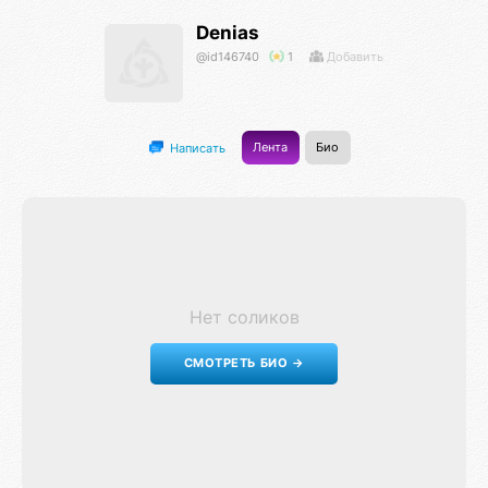
Denias
@id146740
1
Добавить
Лента
Био
Написать
Нет соликов
СМОТРЕТЬ БИО →