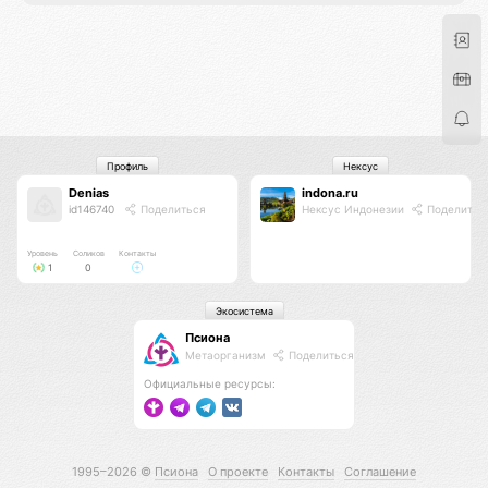
Профиль
Нексус
Denias
indona.ru
id146740
Поделиться
Нексус Индонезии
Поделитьс
Уровень
Соликов
Контакты
1
0
Экосистема
Псиона
Метаорганизм
Поделиться
Официальные ресурсы:
1995–2026 ©
Псиона
О проекте
Контакты
Соглашение