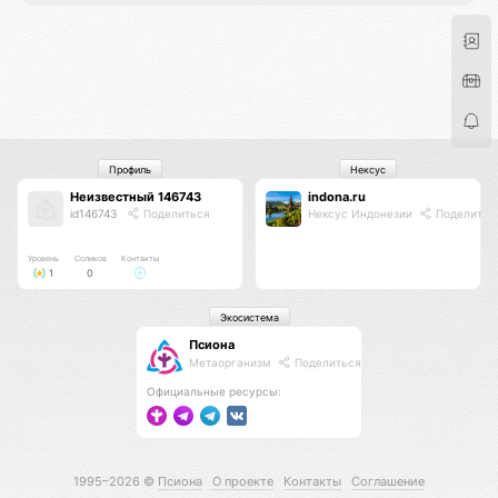
Профиль
Нексус
Неизвестный 146743
indona.ru
id146743
Поделиться
Нексус Индонезии
Поделитьс
Уровень
Соликов
Контакты
1
0
Экосистема
Псиона
Метаорганизм
Поделиться
Официальные ресурсы:
1995–2026 ©
Псиона
О проекте
Контакты
Соглашение