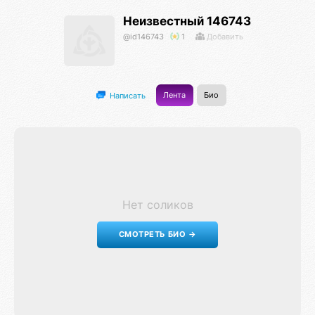
Неизвестный 146743
@id146743
1
Добавить
Лента
Био
Написать
Нет соликов
СМОТРЕТЬ БИО →