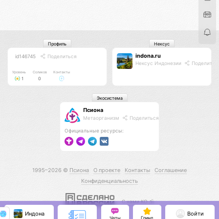
Профиль
Нексус
indona.ru
id146745
Поделиться
Нексус Индонезии
Поделитьс
Уровень
Соликов
Контакты
1
0
Экосистема
Псиона
Метаорганизм
Поделиться
Официальные ресурсы:
1995–2026 ©
Псиона
О проекте
Контакты
Соглашение
Конфиденциальность
С нами КО 🕉️
Индона
Войти
Чаты
Гринд