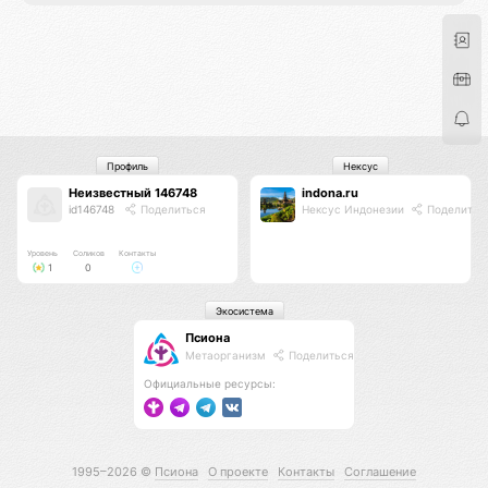
Профиль
Нексус
Неизвестный 146748
indona.ru
id146748
Поделиться
Нексус Индонезии
Поделитьс
Уровень
Соликов
Контакты
1
0
Экосистема
Псиона
Метаорганизм
Поделиться
Официальные ресурсы:
1995–2026 ©
Псиона
О проекте
Контакты
Соглашение