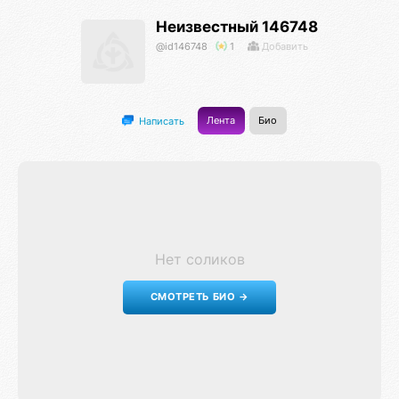
Неизвестный 146748
@id146748
1
Добавить
Лента
Био
Написать
Нет соликов
СМОТРЕТЬ БИО →