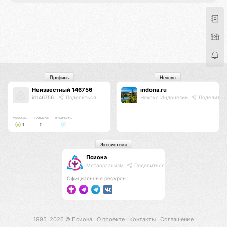
Профиль
Нексус
Неизвестный 146756
indona.ru
id146756
Поделиться
Нексус Индонезии
Поделитьс
Уровень
Соликов
Контакты
1
0
Экосистема
Псиона
Метаорганизм
Поделиться
Официальные ресурсы:
1995–2026 ©
Псиона
О проекте
Контакты
Соглашение