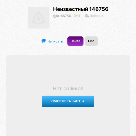
Неизвестный 146756
@id146756
1
Добавить
Лента
Био
Написать
Нет соликов
СМОТРЕТЬ БИО →