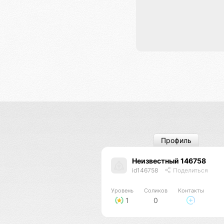
Профиль
Неизвестный 146758
id146758
Поделиться
Уровень
Соликов
Контакты
1
0