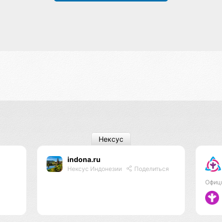
Нексус
indona.ru
Нексус Индонезии
Поделиться
Офиц