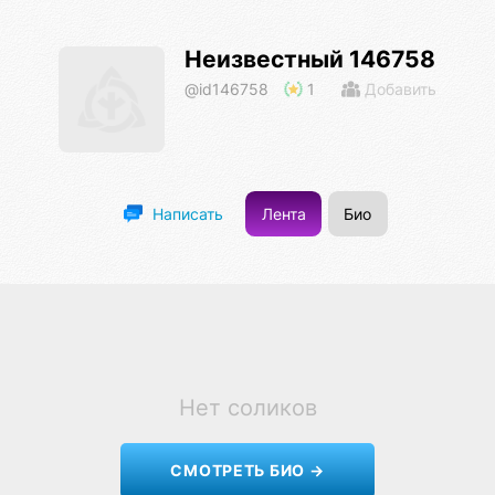
Неизвестный 146758
@id146758
1
Добавить
Лента
Био
Написать
Нет соликов
СМОТРЕТЬ БИО →