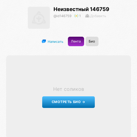
Неизвестный 146759
@id146759
1
Добавить
Лента
Био
Написать
Нет соликов
СМОТРЕТЬ БИО →