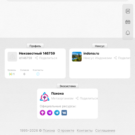
Профиль
Нексус
Неизвестный 146759
indona.ru
id146759
Поделиться
Нексус Индонезии
Поделитьс
Уровень
Соликов
Контакты
1
0
Экосистема
Псиона
Метаорганизм
Поделиться
Официальные ресурсы:
1995–2026 ©
Псиона
О проекте
Контакты
Соглашение