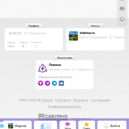
Профиль
Нексус
indona.ru
id146762
Поделиться
Нексус Индонезии
Поделитьс
Уровень
Соликов
Контакты
1
0
Экосистема
Псиона
Метаорганизм
Поделиться
Официальные ресурсы:
1995–2026 ©
Псиона
О проекте
Контакты
Соглашение
Конфиденциальность
С нами КО 🕉️
Индона
Войти
Чаты
Гринд