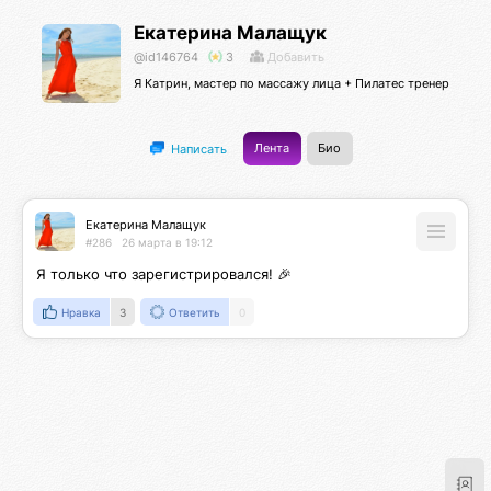
Екатерина Малащук
@id146764
3
Добавить
Я Катрин, мастер по массажу лица + Пилатес тренер
Лента
Био
Написать
Екатерина Малащук
#286
26 марта в 19:12
Я только что зарегистрировался! 🎉
Нравка
3
Ответить
0