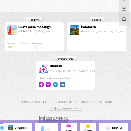
Профиль
Нексус
Екатерина Малащук
indona.ru
id146764
Поделиться
Нексус Индонезии
Поделитьс
Уровень
Соликов
Контакты
3
0
Экосистема
Псиона
Метаорганизм
Поделиться
Официальные ресурсы:
1995–2026 ©
Псиона
О проекте
Контакты
Соглашение
Конфиденциальность
С нами КО 🕉️
Индона
Войти
Чаты
Гринд