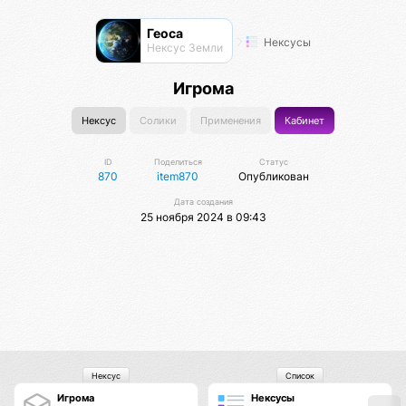
Геоса
Нексусы
Нексус Земли
Игрома
Нексус
Солики
Применения
Кабинет
ID
Поделиться
Статус
870
item870
Опубликован
Дата создания
25 ноября 2024 в 09:43
Нексус
Список
Игрома
Нексусы