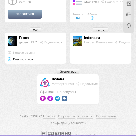
item870
atom1280
Поделиться
Элементы
Добавить
84
Хаб
Нексус
Геоса
indona.ru
geosa
7
Поделиться
Нексус Индонезии
Поделитьс
Нексус Земли
Подписаться
Экосистема
Псиона
Метаорганизм
Поделиться
Официальные ресурсы:
1995–2026 ©
Псиона
О проекте
Контакты
Соглашение
Конфиденциальность
С нами КО 🕉️