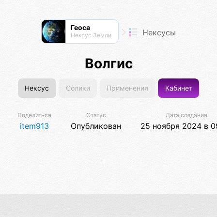
Геоса
Нексусы
Нексус Земли
Волгис
Нексус
Солики
Применения
Кабинет
Поделиться
Статус
Дата создания
item913
Опубликован
25 ноября 2024 в 0