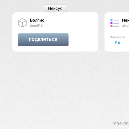
Нексус
Волгис
Не
item913
ato
Элементы
84
1995–2