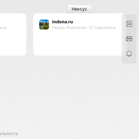
Нексус
indona.ru
ься
Нексус Индонезии
Поделиться
альность