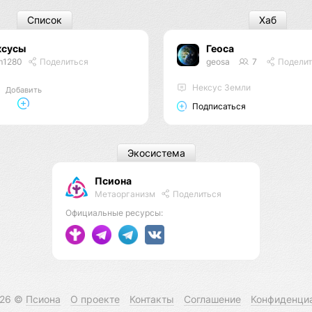
Список
Хаб
ксусы
Геоса
m1280
Поделиться
geosa
7
Поделит
Нексус Земли
Добавить
Подписаться
Экосистема
Псиона
Метаорганизм
Поделиться
Официальные ресурсы:
026 ©
Псиона
О проекте
Контакты
Соглашение
Конфиденци