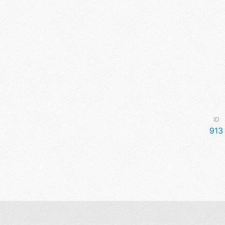
ID
913