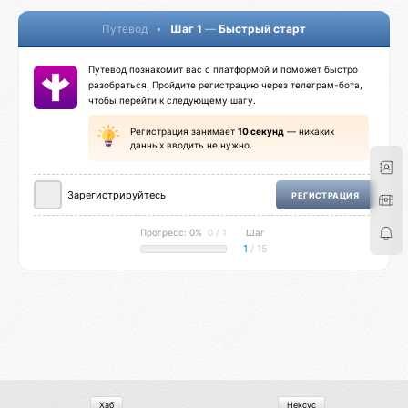
Путевод
•
Шаг 1
—
Быстрый старт
Путевод познакомит вас с платформой и поможет быстро
разобраться. Пройдите регистрацию через телеграм-бота,
чтобы перейти к следующему шагу.
Регистрация занимает
10 секунд
— никаких
данных вводить не нужно.
Зарегистрируйтесь
РЕГИСТРАЦИЯ
Прогресс: 0%
0 / 1
Шаг
1
/ 15
Хаб
Нексус