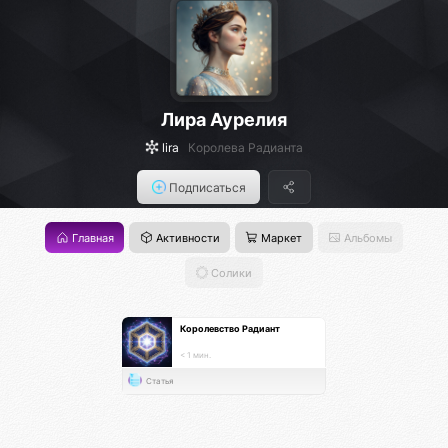
Лира Аурелия
lira
Королева Радианта
Подписаться
Главная
Активности
Маркет
Альбомы
Солики
Королевство Радиант
< 1 мин.
Статья