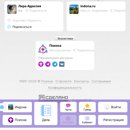
Лира Аурелия
indona.ru
lira
Поделиться
Нексус Индонезии
Поделитьс
Королева Радианта
Подписаться
Экосистема
Псиона
Метаорганизм
Поделиться
Официальные ресурсы:
1995–2026 ©
Псиона
О проекте
Контакты
Соглашение
Конфиденциальность
С нами КО 🕉️
Индона
Войти
Чаты
Гринд
Псиона
Регистрация
Дела
Кошелёк
Кабинет