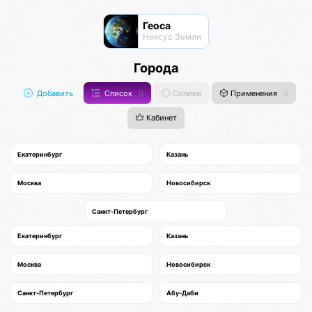
Геоса
Нексус Земли
Города
Добавить
Список
0
Солики
Применения
0
Кабинет
Екатеринбург
Казань
Москва
Новосибирск
Санкт-Петербург
Екатеринбург
Казань
Москва
Новосибирск
Санкт-Петербург
Абу-Даби