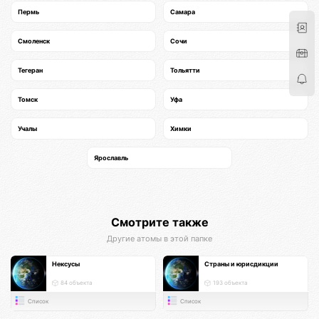
Пермь
Самара
Смоленск
Сочи
Тегеран
Тольятти
Томск
Уфа
Учалы
Химки
Ярославль
Смотрите также
Другие атомы в этой папке
Нексусы
Страны и юрисдикции
84 объекта
193 объекта
Список
Список