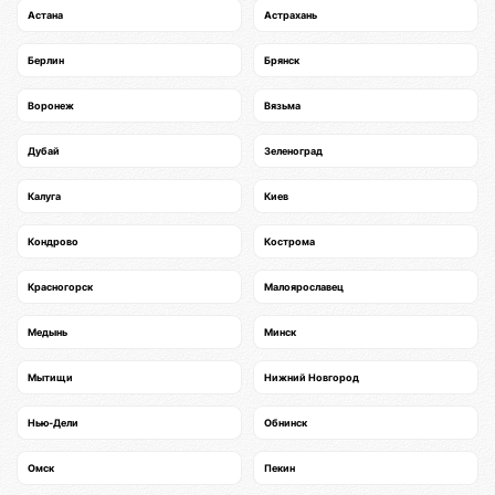
Астана
Астрахань
Берлин
Брянск
Воронеж
Вязьма
Дубай
Зеленоград
Калуга
Киев
Кондрово
Кострома
Красногорск
Малоярославец
Медынь
Минск
Мытищи
Нижний Новгород
Нью-Дели
Обнинск
Омск
Пекин