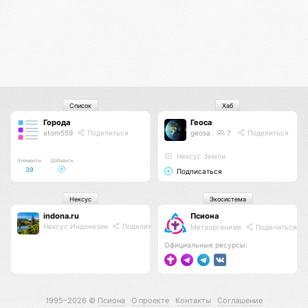
Список
Хаб
Города
Геоса
atom559
Поделиться
geosa
7
Поделиться
Нексус Земли
Элементы
Добавить
39
Подписаться
Нексус
Экосистема
indona.ru
Псиона
Нексус Индонезии
Поделиться
Метаорганизм
Поделиться
Официальные ресурсы:
1995–2026 ©
Псиона
О проекте
Контакты
Соглашение