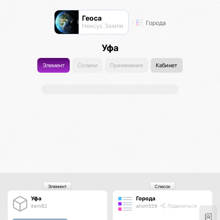
Геоса
Города
Нексус Земли
Уфа
Элемент
Солики
Применения
Кабинет
Элемент
Список
Уфа
Города
item82
atom559
Поделиться