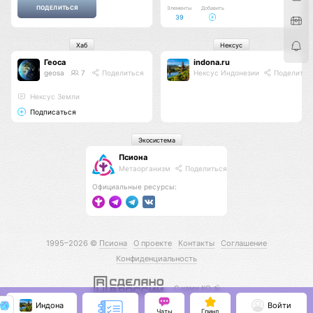
Элементы
Добавить
39
Хаб
Нексус
Геоса
indona.ru
geosa
7
Поделиться
Нексус Индонезии
Поделитьс
Нексус Земли
Подписаться
Экосистема
Псиона
Метаорганизм
Поделиться
Официальные ресурсы:
1995–2026 ©
Псиона
О проекте
Контакты
Соглашение
Конфиденциальность
С нами КО 🕉️
Индона
Войти
Чаты
Гринд