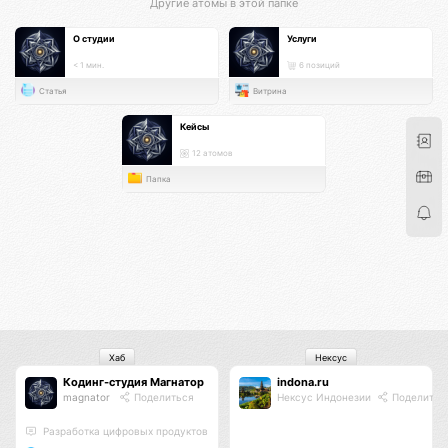
Другие атомы в этой папке
О студии
Услуги
< 1 мин.
6 позиций
Статья
Витрина
Кейсы
12 атомов
Папка
Хаб
Нексус
Кодинг-студия Магнатор
indona.ru
magnator
Поделиться
Нексус Индонезии
Поделитьс
Разработка цифровых продуктов