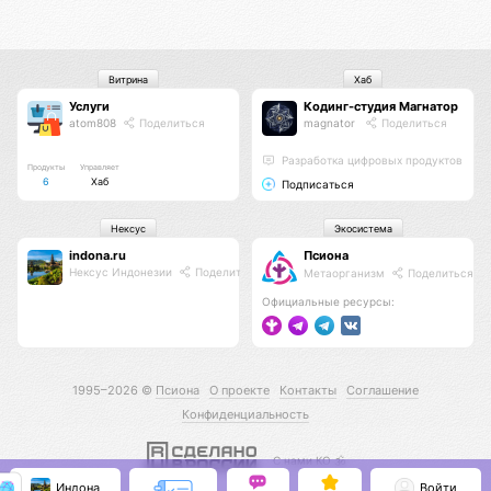
Витрина
Хаб
Услуги
Кодинг-студия Магнатор
atom808
Поделиться
magnator
Поделиться
Разработка цифровых продуктов
Продукты
Управляет
6
Хаб
Подписаться
Нексус
Экосистема
indona.ru
Псиона
Нексус Индонезии
Поделиться
Метаорганизм
Поделиться
Официальные ресурсы:
1995–2026 ©
Псиона
О проекте
Контакты
Соглашение
Конфиденциальность
С нами КО 🕉️
Индона
Войти