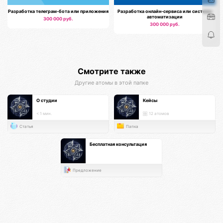
Разработка телеграм-бота или приложения
Разработка онлайн-сервиса или системы
автоматизации
300 000 руб.
300 000 руб.
Смотрите также
Другие атомы в этой папке
О студии
Кейсы
< 1 мин.
12 атомов
Статья
Папка
Бесплатная консультация
Предложение