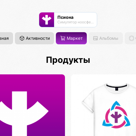
Псиона
Cимулятор ноосферы
вная
Активности
Маркет
Альбомы
Продукты