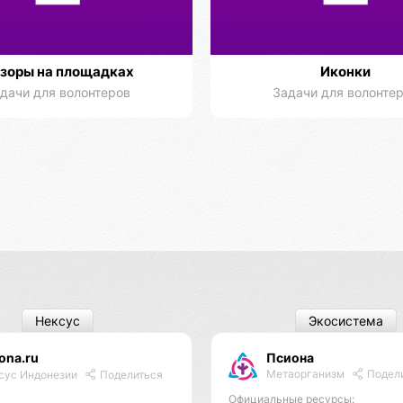
зоры на площадках
Иконки
дачи для волонтеров
Задачи для волонте
Нексус
Экосистема
ona.ru
Псиона
Метаорганизм
Подел
сус Индонезии
Поделиться
Официальные ресурсы: