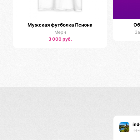
Мужская футболка Псиона
Об
Мерч
За
3 000 руб.
ind
Нек