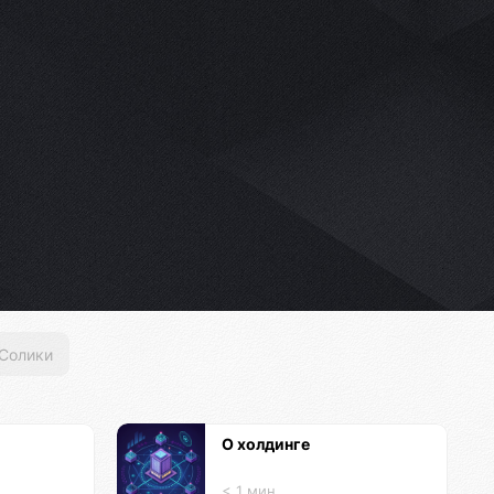
Солики
О холдинге
< 1 мин.