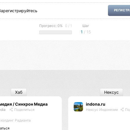
Зарегистрируйтесь
РЕГИСТ
Прогресс: 0%
0 / 1
Шаг
1
/ 15
Хаб
Нексус
медия / Синхрон Медиа
indona.ru
edia
Поделиться
Нексус Индонезии
По
холдинг Радианта
аться