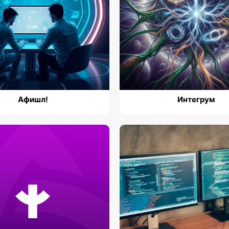
Афишл!
Интегрум