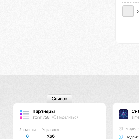
Список
Партнёры
Си
atom1728
Поделиться
sim
Медиа-
Элементы
Управляет
6
Хаб
Подпис