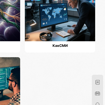
КакСМИ