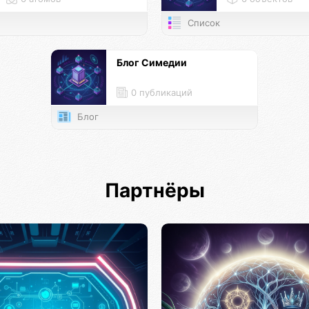
Список
Блог Симедии
0 публикаций
Блог
Партнёры