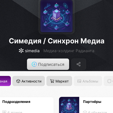
Симедия / Синхрон Медиа
simedia
Медиа-холдинг Радианта
Подписаться
вная
Активности
Маркет
Альбомы
Подразделения
Партнёры
6 атомов
6 объектов